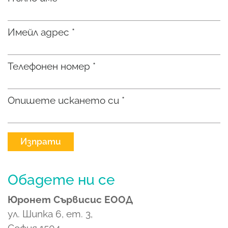
Имейл адрес *
Телефонен номер *
Опишете искането си *
Изпрати
Обадете ни се
Юронет Сървисис ЕООД
ул. Шипка 6, ет. 3,