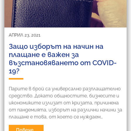
АПРИЛ 23, 2021
Защо изборът на начин на
плащане е важен за
възстановяването от COVID-
19?
Парите в брой са универсално разплащателно
средство. Докато общностите, бизнесите и
икономиките излизат от кризата, причинена
от пандемията, изборът на различни начини за
плащане е това, от което се нуждаем…
Повече...