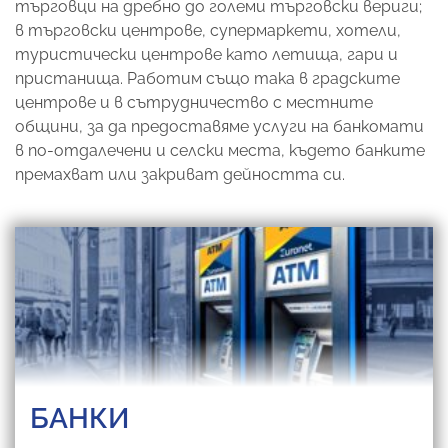
търговци на дребно до големи търговски вериги;
в търговски центрове, супермаркети, хотели,
туристически центрове като летища, гари и
пристанища. Работим също така в градските
центрове и в сътрудничество с местните
общини, за да предоставяме услуги на банкомати
в по-отдалечени и селски места, където банките
премахват или закриват дейността си.
БАНКИ