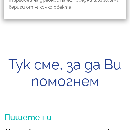
търговец на дребно… малки, средни или големи
вериги от няколко обекта.
Тук сме, за да Ви
помогнем
Пишете ни